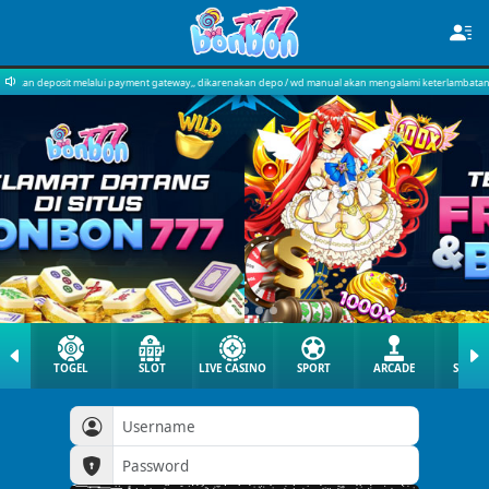
sit melalui payment gateway,, dikarenakan depo / wd manual akan mengalami keterlambatan approve..
TOGEL
SLOT
LIVE CASINO
SPORT
ARCADE
SABU