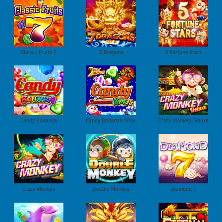
Classic Fruits 7
7 Dragons
5 Fortune Stars
Candy Bonanza
Candy Bonanza Xmas
Crazy Monkey Deluxe
Crazy Monkey
Double Monkey
Diamond 7