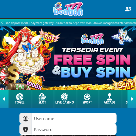
alui payment gateway,, dikarenakan depo / wd manual akan mengalami keterlambatan approve..
TOGEL
SLOT
LIVE CASINO
SPORT
ARCADE
SABU