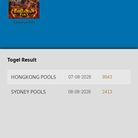
Barbarian Fury
Togel Result
HONGKONG POOLS
07-08-2026
9943
SYDNEY POOLS
08-08-2026
2413