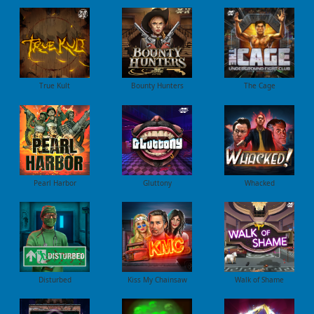
True Kult
Bounty Hunters
The Cage
Pearl Harbor
Gluttony
Whacked
Disturbed
Kiss My Chainsaw
Walk of Shame