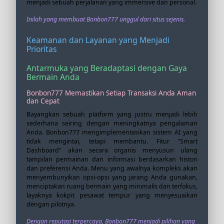
menjadi sebuah perjalanan yang immersive dan personal.
Inilah yang membuat Bonbon777 unggul dari situs sejenis.
Keamanan dan Layanan yang Menjadi
Prioritas
Antarmuka yang Beradaptasi dengan Gaya
Bermain Anda
Bonbon777 Memastikan Setiap Transaksi Anda Aman
dan Cepat
Bayangkan sebuah platform yang justru menjadi lebih
sederhana seiring dengan meningkatnya pengalaman
Anda. Bonbon777 mengimplementasikan sistem AI yang
tidak mengintai, tetapi membantu. Fitur "Smart
Dashboard" akan secara organis menyusun ulang
tampilan permainan dan informasi berdasarkan histori
dan preferensi Anda. Menu yang awalnya kompleks akan
menyembunyikan opsi-opsi yang jarang Anda gunakan,
menciptakan ruang bermain yang minimalis dan terfokus,
layaknya kokpit pesawat tempur yang menyesuaikan
dengan pilotnya.
Dengan reputasi terpercaya, Bonbon777 menjadi pilihan yang