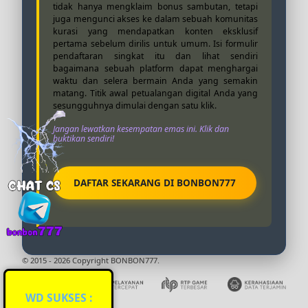
tidak hanya mengklaim bonus sambutan, tetapi
juga mengunci akses ke dalam sebuah komunitas
kurasi yang mendapatkan konten eksklusif
pertama sebelum dirilis untuk umum. Isi formulir
pendaftaran singkat itu dan lihat sendiri
bagaimana sebuah platform dapat menghargai
waktu dan selera bermain Anda yang semakin
matang. Titik awal petualangan digital Anda yang
sesungguhnya dimulai dengan satu klik.
Jangan lewatkan kesempatan emas ini. Klik dan
buktikan sendiri!
DAFTAR SEKARANG DI BONBON777
© 2015 - 2026 Copyright BONBON777.
All Rights Reserved.
WD SUKSES :