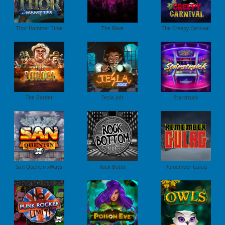
Thor Hammer Time
The Rave
The Creepy Carnival
The Border
Tesla Jolt
Starstruck
San Quentin xWays
Rock Botto
Remember Gulag