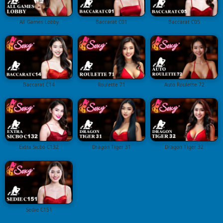
All Games Lobby
Baccarat C01
Baccarat C05
Baccarat C14
Roulette 71
Auto Roulette 72
Extra Sicbo C132
Dragon Tiger 31
Dragon Tiger 32
Sedie C151