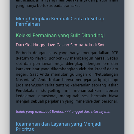
enthusiast. Inilah yang membedakannya dari platform lain
yang hanya berfokus pada transaksi.
Menghidupkan Kembali Cerita di Setiap
Permainan
Koleksi Permainan yang Sulit Ditandingi
Dari Slot Hingga Live Casino Semua Ada di Sini
Berbeda dengan situs yang hanya mengandalkan RTP
(Return to Player), Bonbon777 membangun narasi. Setiap
slot dan permainan meja dilengkapi dengan lore dan
karakter latar yang dikembangkan oleh tim kreatif dalam
negeri. Saat Anda memutar gulungan di "Petualangan
Nusantara", Anda bukan hanya mengejar jackpot, tetapi
juga menyusuri cerita tentang keberanian seorang laskar.
Pendekatan storytelling ini menambahkan lapisan
kedalaman emosional, mengubah sesi bermain biasa
menjadi sebuah perjalanan yang immersive dan personal.
Inilah yang membuat Bonbon777 unggul dari situs sejenis.
Keamanan dan Layanan yang Menjadi
Prioritas