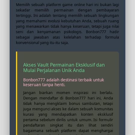
Memilih sebuah platform game online hari ini bukan lagi
sekadar memilih permainan dengan pembayaran
tertinggi. Ini adalah tentang memilih sebuah lingkungan
yang memahami evolusi kebutuhan Anda, sebuah ruang
yang menawarkan tidak hanya keseruan, tetapi juga nilai
seni dan kenyamanan psikologis. Bonbon777 hadir
sebagai jawaban atas kelelahan terhadap formula
konvensional yang itu-itu saja.
Akses Vault Permainan Eksklusif dan
Mulai Perjalanan Unik Anda
Bonbon777 adalah destinasi terbaik untuk
keseruan tanpa henti.
Jangan biarkan momen inspirasi ini berlalu.
Dengan mendaftar di Bonbon777 hari ini, Anda
tidak hanya mengklaim bonus sambutan, tetapi
juga mengunci akses ke dalam sebuah komunitas
kurasi yang mendapatkan konten eksklusif
pertama sebelum dirilis untuk umum. Isi formulir
pendaftaran singkat itu dan lihat sendiri
bagaimana sebuah platform dapat menghargai