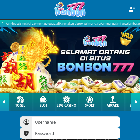
 deposit melalui payment gateway,, dikarenakan depo / wd manual akan mengalami keterlambatan appro
TOGEL
SLOT
LIVE CASINO
SPORT
ARCADE
SABU