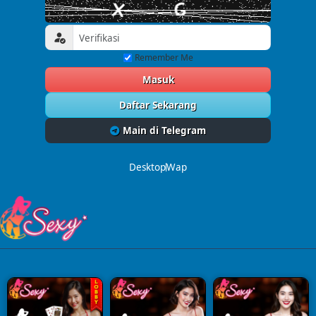
Remember Me
Masuk
Daftar Sekarang
Main di Telegram
Desktop
Wap