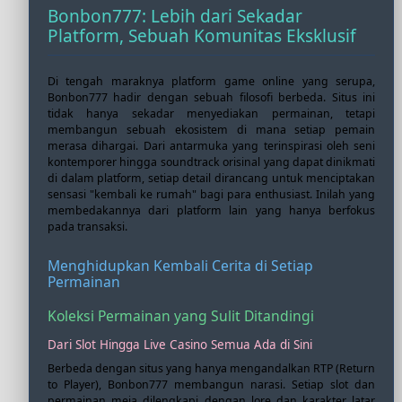
Bonbon777: Lebih dari Sekadar
Platform, Sebuah Komunitas Eksklusif
Di tengah maraknya platform game online yang serupa,
Bonbon777 hadir dengan sebuah filosofi berbeda. Situs ini
tidak hanya sekadar menyediakan permainan, tetapi
membangun sebuah ekosistem di mana setiap pemain
merasa dihargai. Dari antarmuka yang terinspirasi oleh seni
kontemporer hingga soundtrack orisinal yang dapat dinikmati
di dalam platform, setiap detail dirancang untuk menciptakan
sensasi "kembali ke rumah" bagi para enthusiast. Inilah yang
membedakannya dari platform lain yang hanya berfokus
pada transaksi.
Menghidupkan Kembali Cerita di Setiap
Permainan
Koleksi Permainan yang Sulit Ditandingi
Dari Slot Hingga Live Casino Semua Ada di Sini
Berbeda dengan situs yang hanya mengandalkan RTP (Return
to Player), Bonbon777 membangun narasi. Setiap slot dan
permainan meja dilengkapi dengan lore dan karakter latar