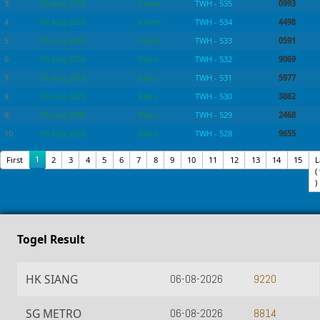
3
06 Aug 2026
Kamis
TWH - 535
0993
4
06 Aug 2026
Kamis
TWH - 534
4498
5
06 Aug 2026
Kamis
TWH - 533
0591
6
05 Aug 2026
Rabu
TWH - 532
9069
7
05 Aug 2026
Rabu
TWH - 531
5977
8
05 Aug 2026
Rabu
TWH - 530
3862
9
05 Aug 2026
Rabu
TWH - 529
2468
10
05 Aug 2026
Rabu
TWH - 528
9655
1
First
2
3
4
5
6
7
8
9
10
11
12
13
14
15
L
(
)
Togel Result
HONGKONG 
06-08-2026
9220
O
SYDNEY POO
06-08-2026
8814