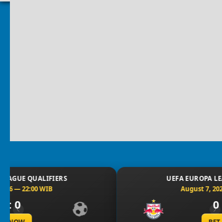
UEFA EUROPA LEAGUE QUALIFIERS
August 7, 2026 — 00:00 WIB
0 : 0
Previous
Nex
BET NOW