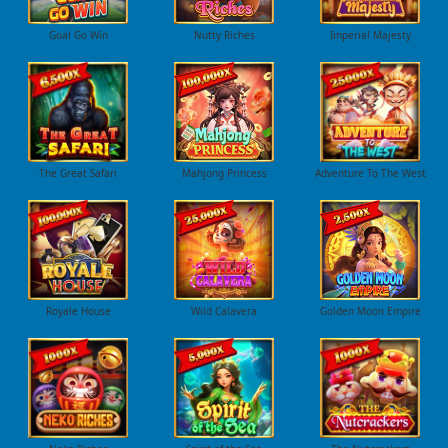
Goal Go Win
Nutty Riches
Imperial Majesty
The Great Safari
Mahjong Princess
Adventure To The West
Royale House
Wild Calavera
Golden Moon Empire