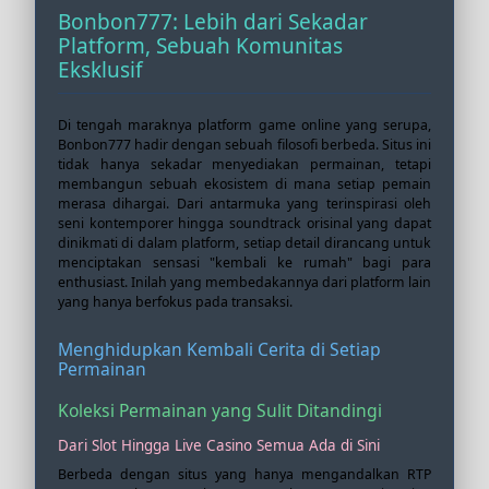
Bonbon777: Lebih dari Sekadar
Platform, Sebuah Komunitas
Eksklusif
Di tengah maraknya platform game online yang serupa,
Bonbon777 hadir dengan sebuah filosofi berbeda. Situs ini
tidak hanya sekadar menyediakan permainan, tetapi
membangun sebuah ekosistem di mana setiap pemain
merasa dihargai. Dari antarmuka yang terinspirasi oleh
seni kontemporer hingga soundtrack orisinal yang dapat
dinikmati di dalam platform, setiap detail dirancang untuk
menciptakan sensasi "kembali ke rumah" bagi para
enthusiast. Inilah yang membedakannya dari platform lain
yang hanya berfokus pada transaksi.
Menghidupkan Kembali Cerita di Setiap
Permainan
Koleksi Permainan yang Sulit Ditandingi
Dari Slot Hingga Live Casino Semua Ada di Sini
Berbeda dengan situs yang hanya mengandalkan RTP