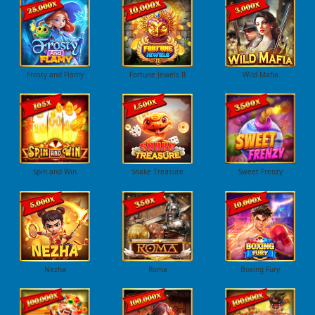
Frosty and Flamy
Fortune Jewels II
Wild Mafia
Spin and Win
Snake Treasure
Sweet Frenzy
Nezha
Roma
Boxing Fury