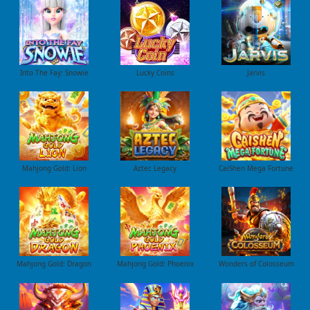
Into The Fay: Snowie
Lucky Coins
Jarvis
Mahjong Gold: Lion
Aztec Legacy
CaiShen Mega Fortune
Mahjong Gold: Dragon
Mahjong Gold: Phoenix
Wonders of Colosseum