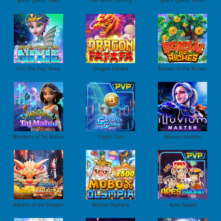
Space Quest: Mars
The Great Sorcery
Space Quest: Moon
Into The Fay: Nixie
Dragon FAFAFA
Bonsai of the Riches
Wonders of Taj Mahal
Crypto Coin
Illuvium Master
Advent of the Dragon
Mobox Olympia
Apes Squad