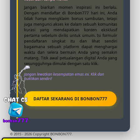
Jangan biarkan momen inspirasi ini berlalu.
Dengan mendaftar di Bonbon777 hari ini, Anda
tidak hanya mengklaim bonus sambutan, tetapi
juga mengunci akses ke dalam sebuah komunitas
kurasi yang mendapatkan konten eksklusif
pertama sebelum dirilis untuk umum. Isi formulir
pendaftaran singkat itu dan lihat sendiri
bagaimana sebuah platform dapat menghargai
waktu dan selera bermain Anda yang semakin
matang. Titik awal petualangan digital Anda yang
sesungguhnya dimulai dengan satu klik.
Jangan lewatkan kesempatan emas ini. Klik dan
buktikan sendiri!
DAFTAR SEKARANG DI BONBON777
© 2015 - 2026 Copyright BONBON777.
All Rights Reserved.