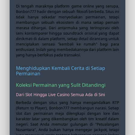
Di tengah maraknya platform game online yang serupa,
Bonbon777 hadir dengan sebuah filosofi berbeda. Situs ini
tidak hanya sekadar menyediakan permainan, tetapi
membangun sebuah ekosistem di mana setiap pemain
merasa dihargai. Dari antarmuka yang terinspirasi oleh
seni kontemporer hingga soundtrack orisinal yang dapat
dinikmati di dalam platform, setiap detail dirancang untuk
menciptakan sensasi "kembali ke rumah" bagi para
enthusiast. Inilah yang membedakannya dari platform lain
yang hanya berfokus pada transaksi.
Menghidupkan Kembali Cerita di Setiap
Permainan
Koleksi Permainan yang Sulit Ditandingi
Dari Slot Hingga Live Casino Semua Ada di Sini
Berbeda dengan situs yang hanya mengandalkan RTP
(Return to Player), Bonbon777 membangun narasi. Setiap
slot dan permainan meja dilengkapi dengan lore dan
karakter latar yang dikembangkan oleh tim kreatif dalam
negeri. Saat Anda memutar gulungan di "Petualangan
Nusantara", Anda bukan hanya mengejar jackpot, tetapi