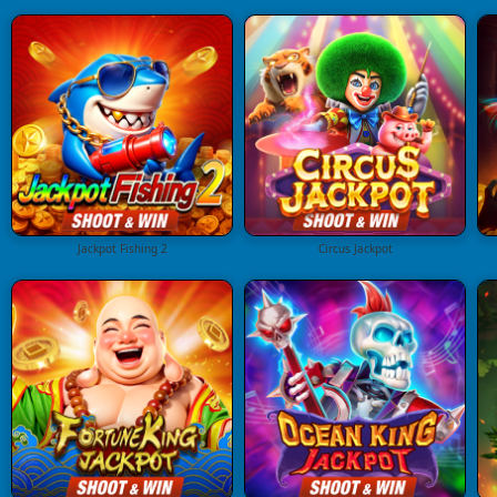
Jackpot Fishing 2
Circus Jackpot