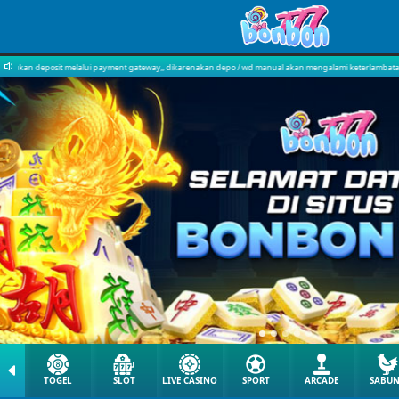
melalui payment gateway,, dikarenakan depo / wd manual akan mengalami keterlambatan approve..
TOGEL
SLOT
LIVE CASINO
SPORT
ARCADE
SABU