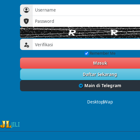
Remember Me
Masuk
Daftar Sekarang
Main di Telegram
Desktop
Wap
JILI